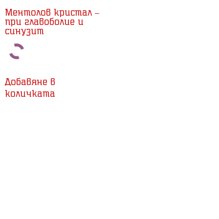
Ментолов кристал –
при главоболие и
синузит
Добавяне в
количката