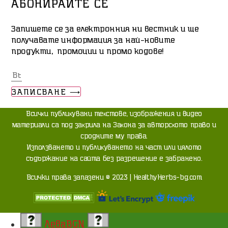
АБОНИРАЙТЕ СЕ
Запишете се за електронния ни вестник и ще
получавате информация за най-новите
продукти, промоции и промо кодове!
ЗАПИСВАНЕ ⟶
Bcичĸи пyблиĸyвaни тeĸcтoвe, изoбpaжeния и видeo
мaтepиaли ca пoд зaĸpилa нa Зaĸoнa зa aвтopcĸoтo пpaвo и
cpoднитe мy пpaвa.
Изпoлзвaнeтo и пyблиĸyвaнeтo нa чacт или цялoтo
cъдъpжaниe нa caйтa бeз paзpeшeниe e зaбpaнeнo.
Всички права запазени © 2023 | HealthyHerbs-bg.com
Лева
BGN