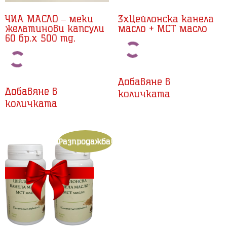
ЧИА МАСЛО – меки
3xЦейлонска канела
желатинови капсули
масло + MCT масло
60 бр.x 500 mg.
Добавяне в
Добавяне в
количката
количката
Разпродажба!