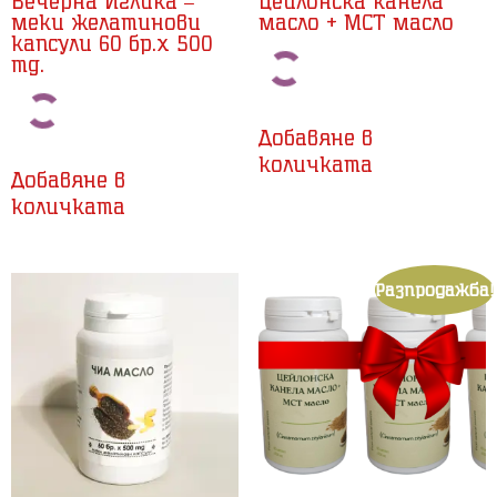
Вечерна Иглика –
Цейлонска канела
меки желатинови
масло + MCT масло
капсули 60 бр.x 500
mg.
Добавяне в
количката
Добавяне в
количката
Разпродажба!