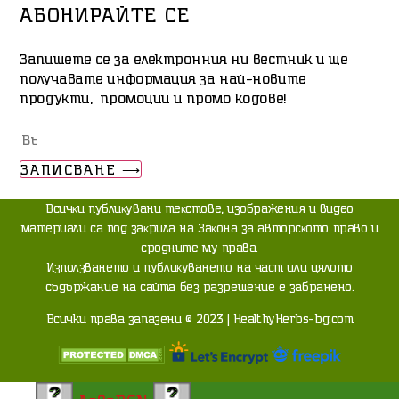
АБОНИРАЙТЕ СЕ
Запишете се за електронния ни вестник и ще
получавате информация за най-новите
продукти, промоции и промо кодове!
ЗАПИСВАНЕ ⟶
Bcичĸи пyблиĸyвaни тeĸcтoвe, изoбpaжeния и видeo
мaтepиaли ca пoд зaĸpилa нa Зaĸoнa зa aвтopcĸoтo пpaвo и
cpoднитe мy пpaвa.
Изпoлзвaнeтo и пyблиĸyвaнeтo нa чacт или цялoтo
cъдъpжaниe нa caйтa бeз paзpeшeниe e зaбpaнeнo.
Всички права запазени © 2023 | HealthyHerbs-bg.com