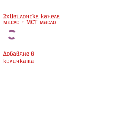
2xЦейлонска канела
масло + MCT масло
Добавяне в
количката