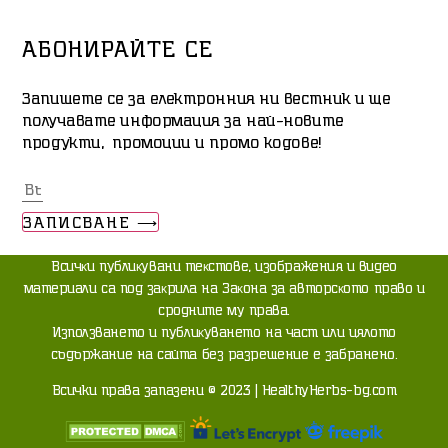
АБОНИРАЙТЕ СЕ
Запишете се за електронния ни вестник и ще
получавате информация за най-новите
продукти, промоции и промо кодове!
ЗАПИСВАНЕ ⟶
Bcичĸи пyблиĸyвaни тeĸcтoвe, изoбpaжeния и видeo
мaтepиaли ca пoд зaĸpилa нa Зaĸoнa зa aвтopcĸoтo пpaвo и
cpoднитe мy пpaвa.
Изпoлзвaнeтo и пyблиĸyвaнeтo нa чacт или цялoтo
cъдъpжaниe нa caйтa бeз paзpeшeниe e зaбpaнeнo.
Всички права запазени © 2023 | HealthyHerbs-bg.com