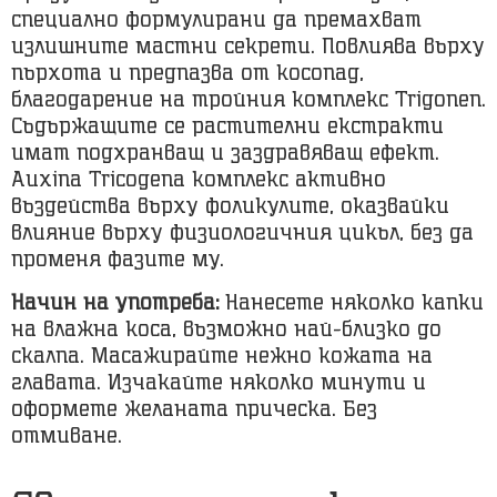
специално формулирани да премахват
излишните мастни секрети. Повлиява върху
пърхота и предпазва от косопад,
благодарение на тройния комплекс Trigonen.
Съдържащите се растителни екстракти
имат подхранващ и заздравяващ ефект.
Auxina Tricogena комплекс активно
въздейства върху фоликулите, оказвайки
влияние върху физиологичния цикъл, без да
променя фазите му.
Начин на употреба:
Нанесете няколко капки
на влажна коса, възможно най-близко до
скалпа. Масажирайте нежно кожата на
главата. Изчакайте няколко минути и
оформете желаната прическа. Без
отмиване.