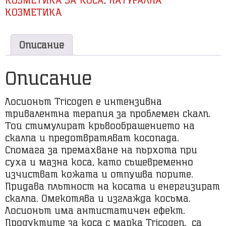
КОЗМЕТИКА
Описание
Описание
Лосионът Tricogen е интензивна
тривалентна терапия за проблемен скалп.
Той стимулират кръвообращението на
скалпа и предотвратяват косопада.
Спомага за премахване на пърхота при
суха и мазна коса, като същевременно
изчистват кожата и отпушва порите.
Придава плътност на косата и енергизират
скалпа. Омекотява и изглажда косъма.
Лосионът има антистатичен ефект.
Продуктите за коса с марка Tricogen, са