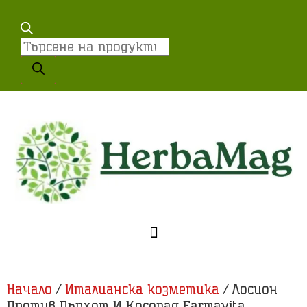
Начало
/
Италианска козметика
/ Лосион
Против Пърхот И Косопад Farmavita