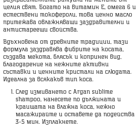
целия свят. Богато на витамин Е, омега 6 и
естествени токофероли, това ценно масло
притежава овлажняващи заздравителни и
антистареещи свойства.
Вдъхновена от древните традиции, тази
формула заздравява фибрите на косата,
създава мекота, блясък и копринен вид,
благодарение на нежните активни
съставки и ценните кристали на слюдата.
Идеална за всякакъв тип коса.
След измиването с Argan sublime
shampoo, нанесете по дължината и
краищата на влажна коса, нежно
масажирайте и оставете да подейства
3-5 мин. Изплакнете.