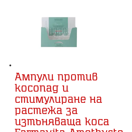
Ампули против
косопад и
стимулиране на
растежа за
изтъняваща коса