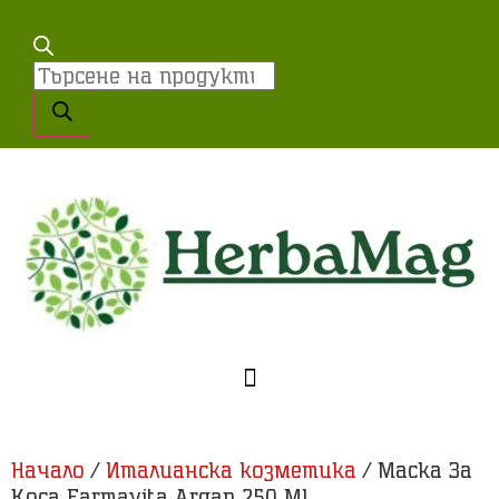
Начало
/
Италианска козметика
/ Маска За
Коса Farmavita Argan 250 Ml