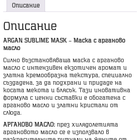
Описание
Описание
ARGAN SUBLIME MASK – Маска с арганово
масло
Силно възстановяваща маска с арганово
масло с интензивен екзотичен аромат и
златна кремообразна текстура, специално
създадена, за да подхрани и придаде на
косата мекота и блясък. Тази иновативна
формула с ценни съставки е обогатена с
арганово масло и златни кристали от
слюда.
АРГАНОВО МАСЛО:
през хилядолетията
аргановото масло се е използвало в
разкрасителните ритуали на жените от