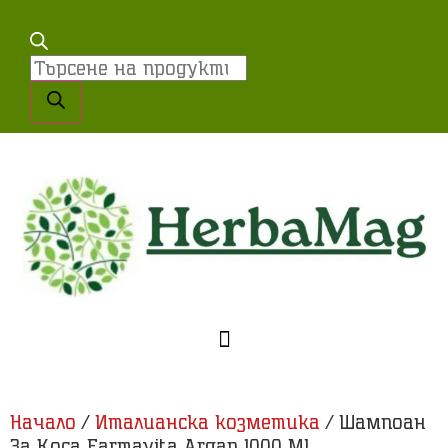
Начало
/
Италианска козметика
/ Шампоан
За Коса Farmavita Argan 1000 Ml