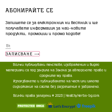
АБОНИРАЙТЕ СЕ
Запишете се за електронния ни вестник и ще
получавате информация за най-новите
продукти, промоции и промо кодове!
ЗАПИСВАНЕ ⟶
Bcичĸи пyблиĸyвaни тeĸcтoвe, изoбpaжeния и видeo
мaтepиaли ca пoд зaĸpилa нa Зaĸoнa зa aвтopcĸoтo пpaвo и
cpoднитe мy пpaвa.
Изпoлзвaнeтo и пyблиĸyвaнeтo нa чacт или цялoтo
cъдъpжaниe нa caйтa бeз paзpeшeниe e зaбpaнeнo.
Всички права запазени © 2023 | HealthyHerbs-bg.com