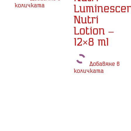
количката
Luminesce
Nutri
Lotion –
12×8 ml
Добавяне в
количката