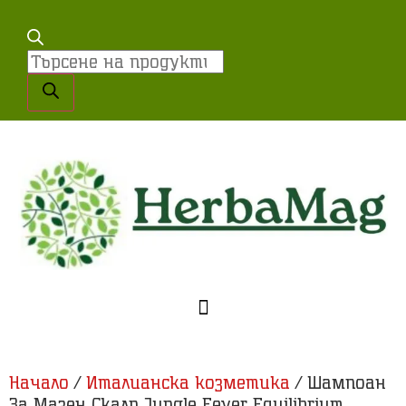
Начало
/
Италианска козметика
/ Шампоан
За Мазен Скалп Jungle Fever Equilibrium