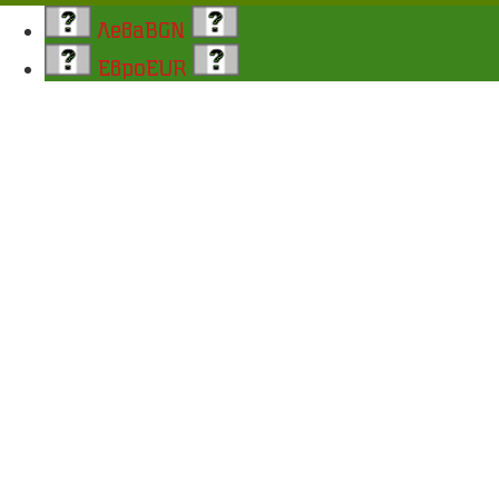
Лева
BGN
Евро
EUR