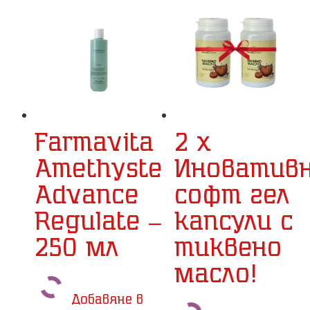
Farmavita
2 х
Amethyste
Иноватив
Advance
софт гел
Regulate –
капсули с
250 мл
тиквено
масло!
Добавяне в