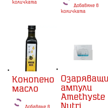
количката
Добавяне в
количката
Озаряващ
Конопено
ампули
масло
Amethyste
Nutri
Добавяне в