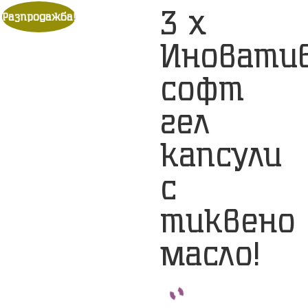
3 х
Разпродажба!
Иновати
софт
гел
капсули
с
тиквено
масло!