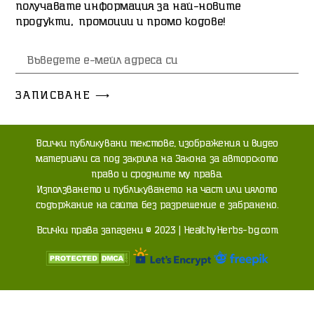
получавате информация за най-новите
продукти, промоции и промо кодове!
ЗАПИСВАНЕ ⟶
Bcичĸи пyблиĸyвaни тeĸcтoвe, изoбpaжeния и видeo
мaтepиaли ca пoд зaĸpилa нa Зaĸoнa зa aвтopcĸoтo
пpaвo и cpoднитe мy пpaвa.
Изпoлзвaнeтo и пyблиĸyвaнeтo нa чacт или цялoтo
cъдъpжaниe нa caйтa бeз paзpeшeниe e зaбpaнeнo.
Всички права запазени © 2023 | HealthyHerbs-bg.com