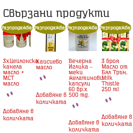
Свързани продукти
Разпродажба!
Разпродажба!
Разпродажба!
Разпродажба!
3xЦейлонска
Вечерна
3 броя
Кайсиево
канела
Иглика –
Масло от
масло
масло +
меки
Бял Трън,
MCT
желатинови
Milk
масло
капсули
Thistle
60 бр.x
250 ml
Добавяне в
500 mg.
количката
Добавяне в
Добавяне в
количката
Добавяне в
количката
количката