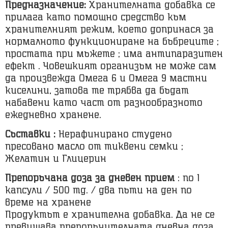
Предназначение:
Хранителната добавка се
прилага като помощно средство към
хранителният режим, което допринася за
нормалното функциониране на бъбреците ;
простата при мъжете ; има антипаразитен
ефект . Човешкият организъм не може сам
да произвежда Омега 6 и Омега 9 мастни
киселини, затова те трябва да бъдат
набавени като част от разнообразното
ежедневно хранене.
Съставки :
Нерафинирано студено
пресовано масло от тиквени семки ;
Желатин и Глицерин
Препоръчана доза за дневен прием
: по 1
капсули / 500 mg. / два пъти на ден по
време на хранене
Продуктът е хранителна добавка. Да не се
превишава препоръчителната дневна доза.