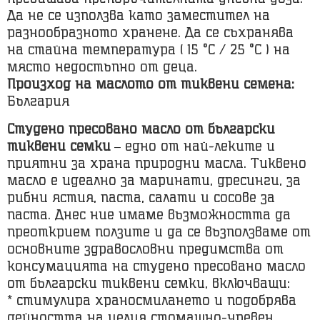
Да не се използва като заместител на
разнообразното хранене. Да се съхранява
на стайна температура ( 15 °C / 25 °C ) на
място недостъпно от деца.
Произход на маслото от тиквени семена:
България
Студено пресовано масло от български
тиквени семки
– едно от най-леките и
приятни за храна природни масла. Тиквено
масло е идеално за маринати, дресинги, за
рибни ястия, паста, салати и сосове за
паста. Днес ние имаме възможността да
преоткрием ползите и да се възползваме от
основните здравословни предимства от
консумацията на студено пресовано масло
от български тиквени семки, включващи:
* стимулира храносмилането и подобрява
дейността на целия стомашно-чревен