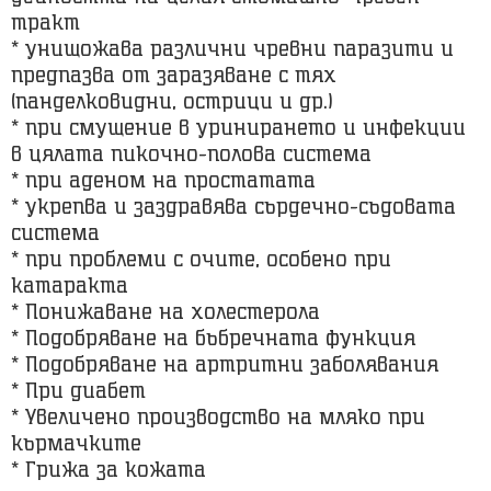
тракт
* унищожава различни чревни паразити и
предпазва от заразяване с тях
(панделковидни, острици и др.)
* при смущение в уринирането и инфекции
в цялата пикочно-полова система
* при аденом на простатата
* укрепва и заздравява сърдечно-съдовата
система
* при проблеми с очите, особено при
катаракта
* Понижаване на холестерола
* Подобряване на бъбречната функция
* Подобряване на артритни заболявания
* При диабет
* Увеличено производство на мляко при
кърмачките
* Грижа за кожата