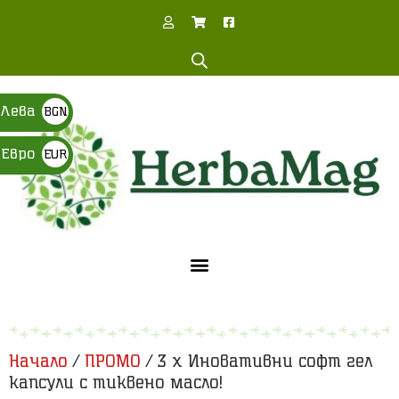
Лева
BGN
Евро
EUR
Начало
/
ПРОМО
/ 3 х Иновативни софт гел
капсули с тиквено масло!